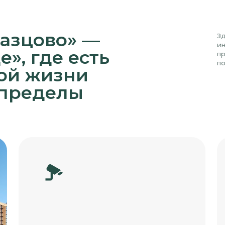
 где есть
повседневную ж
 жизни
ределы
Круглосуточное
Консь
видеонаблюдение
Ежедневны
чтобы у ва
Безопасность и спокойствие вашей
времени д
семьи 24/7 под надежным контролем