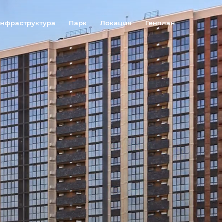
а
Парк
Локация
Генплан