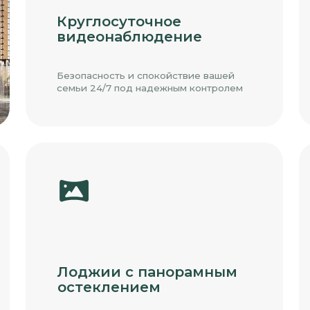
Лоджии с панорамным
Прост
остеклением
парки
Больше света, воздуха
Парковочн
и вдохновляющих видов каждый
включает 
день
и многоур