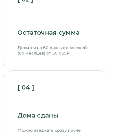
а сданы
заезжать сразу после
и и не ждать завершения
ельства