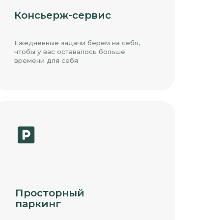
орный
нг
ая инфраструктура
наземный, подземный
овневый паркинг