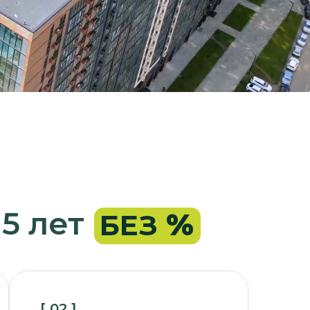
т без %
%
БЕЗ
]
аточная сумма
я на 60 равных платежей
сяцев) от 50 065₽
]