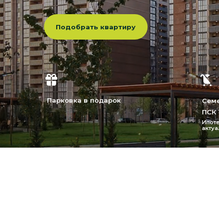
Подобрать квартиру
Парковка в подарок
Семейная и
ПСК 17,823–
Ипотечная ста
актуальна на 0
О проекте
Микрорайон «Образ