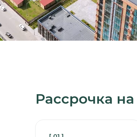
Рассрочка на 5 ле
[ 01 ]
[ 02 
Первый взнос
Ост
Вносится от 20%
Делитс
от стоимости лота
(60 ме
[ 03 ]
[ 04 