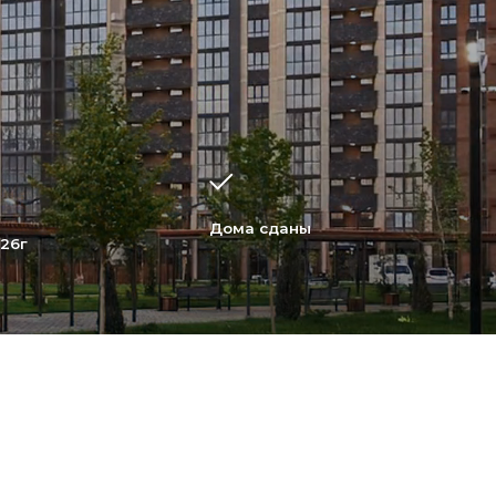
Дома сданы
альная и коммерческая
, продуманные общественные
большой парк, которые делают