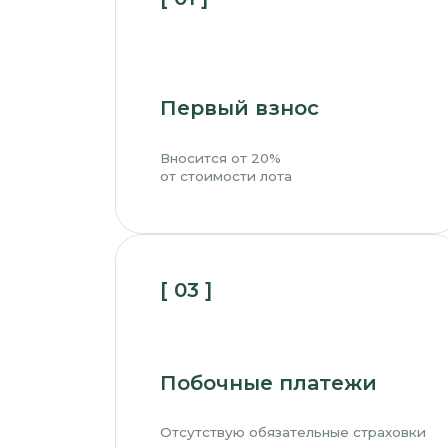
Побочные платежи
Дом
Отсутствую обязательные страховки
Можно 
жизни и недвижимости, как при
покупк
стандартной ипотеке
строит
Подобрать квартиру