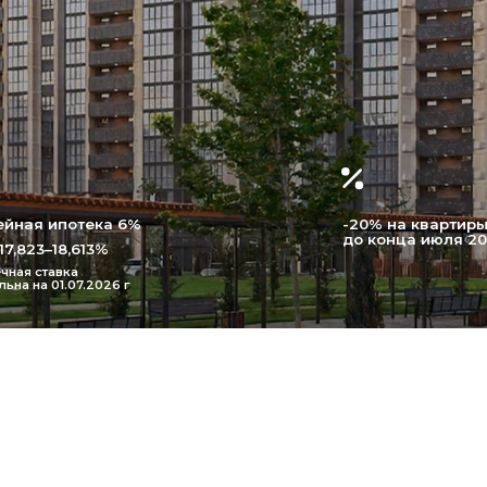
потека 6%
-20% на квартиры
до конца июля 2026г
18,613%
вка
1.07.2026 г
цово» —
Здесь есть соци
инфраструктура
пространства и 