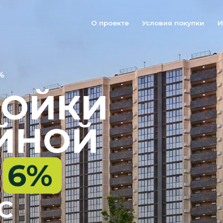
О проекте
Условия покупки
Инфраструктур
ОЙКИ
НОЙ
6%
6%