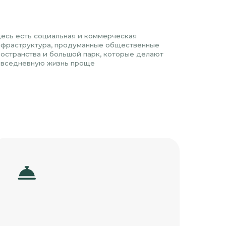
изнь проще
ерж-сервис
е задачи берём на себя,
с оставалось больше
ля себя